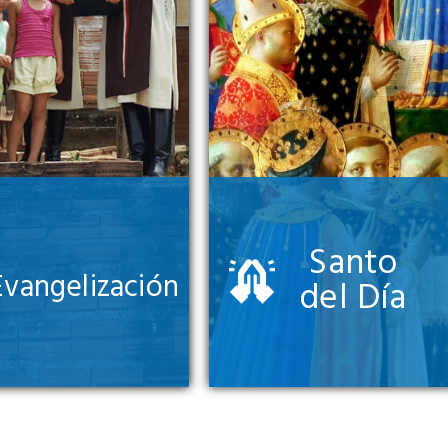
Santo
Evangelización
del Día