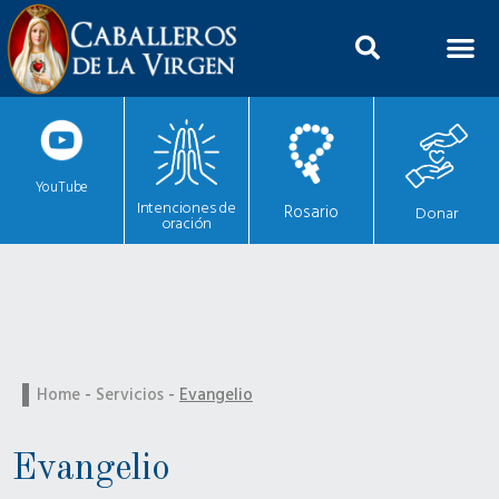
YouTube
Intenciones de
Rosario
Donar
oración
Home
-
Servicios
-
Evangelio
Evangelio