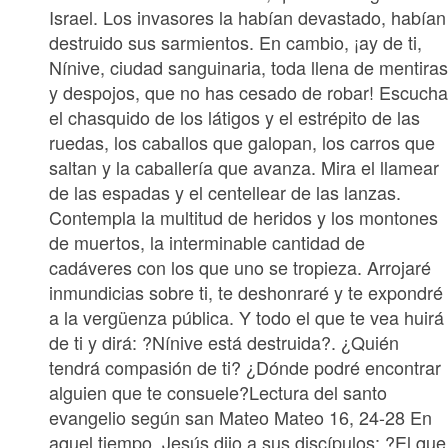
Israel. Los invasores la habían devastado, habían
destruido sus sarmientos. En cambio, ¡ay de ti,
Nínive, ciudad sanguinaria, toda llena de mentira
y despojos, que no has cesado de robar! Escuch
el chasquido de los látigos y el estrépito de las
ruedas, los caballos que galopan, los carros que
saltan y la caballería que avanza. Mira el llamear
de las espadas y el centellear de las lanzas.
Contempla la multitud de heridos y los montones
de muertos, la interminable cantidad de
cadáveres con los que uno se tropieza. Arrojaré
inmundicias sobre ti, te deshonraré y te expondré
a la vergüenza pública. Y todo el que te vea huirá
de ti y dirá: ?Nínive está destruida?. ¿Quién
tendrá compasión de ti? ¿Dónde podré encontrar
alguien que te consuele?Lectura del santo
evangelio según san Mateo Mateo 16, 24-28 En
aquel tiempo, Jesús dijo a sus discípulos: ?El que