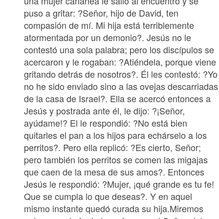
una mujer cananea le salió al encuentro y se
puso a gritar: ?Señor, hijo de David, ten
compasión de mí. Mi hija está terriblemente
atormentada por un demonio?. Jesús no le
contestó una sola palabra; pero los discípulos se
acercaron y le rogaban: ?Atiéndela, porque viene
gritando detrás de nosotros?. Él les contestó: ?Yo
no he sido enviado sino a las ovejas descarriadas
de la casa de Israel?. Ella se acercó entonces a
Jesús y postrada ante él, le dijo: ?¡Señor,
ayúdame!? El le respondió: ?No está bien
quitarles el pan a los hijos para echárselo a los
perritos?. Pero ella replicó: ?Es cierto, Señor;
pero también los perritos se comen las migajas
que caen de la mesa de sus amos?. Entonces
Jesús le respondió: ?Mujer, ¡qué grande es tu fe!
Que se cumpla lo que deseas?. Y en aquel
mismo instante quedó curada su hija.Miremos