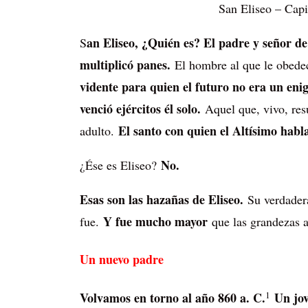
San Eliseo – Capi
an Eliseo, ¿Quién es? El padre y señor d
S
multiplicó panes.
El hombre al que le obedec
vidente para quien el futuro no era un eni
venció ejércitos él solo.
Aquel que, vivo, resu
El santo con quien el Altísimo habl
adulto.
No.
¿Ése es Eliseo?
Esas son las hazañas de Eliseo.
Su verdadera
Y fue mucho mayor
fue.
que las grandezas 
Un nuevo padre
1
Volvamos en torno al año 860 a. C.
Un jo