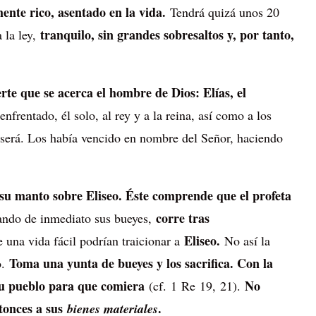
ente rico, asentado en la vida.
Tendrá quizá unos 20
tranquilo, sin grandes sobresaltos y, por tanto,
 la ley,
rte que se acerca el hombre de Dios: Elías, el
frentado, él solo, al rey y a la reina, así como a los
Aserá. Los había vencido en nombre del Señor, haciendo
su manto sobre Eliseo. Éste comprende que el profeta
corre tras
jando de inmediato sus bueyes,
Eliseo.
 una vida fácil podrían traicionar a
No así la
Toma una yunta de bueyes y los sacrifica. Con la
o.
su pueblo para que comiera
No
(cf. 1 Re 19, 21).
tonces a sus
.
bienes materiales