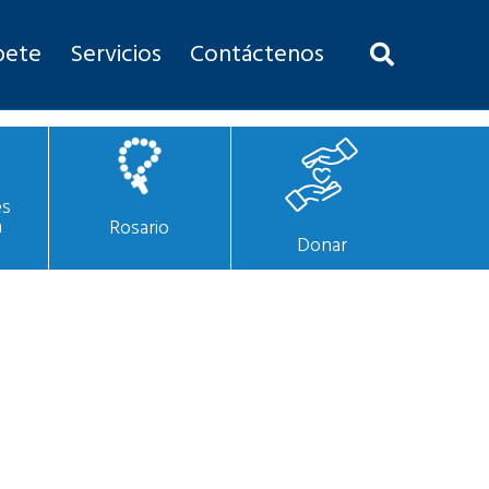
bete
Servicios
Contáctenos
es
n
Rosario
Donar