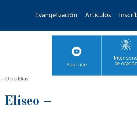
Evangelización
Artículos
Inscrí
Intencion
de oració
YouTube
 – Otro Elías
 Eliseo –