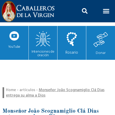
YouTube
Intenciones de
Rosario
Donar
oración
Home
-
artículos
-
Monseñor João Scognamiglio Clá Dias
entrega su alma a Dios
Monseñor João Scognamiglio Clá Dias