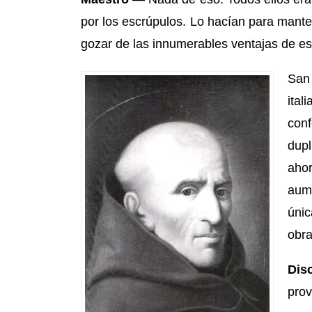
por los escrúpulos. Lo hacían para mant
gozar de las innumerables ventajas de e
San 
ita
conf
dupl
ahor
aum
úni
obra
D
is
prov