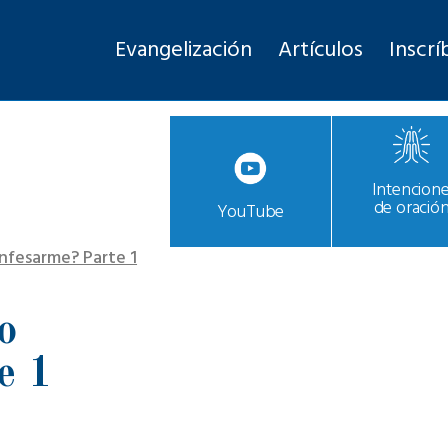
Evangelización
Artículos
Inscrí
Intencion
de oració
YouTube
fesarme? Parte 1
o
e 1