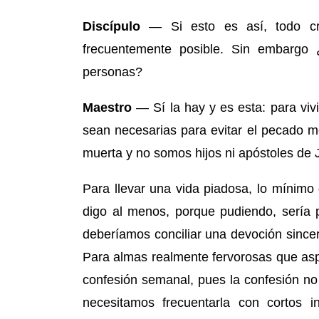
D
iscípulo
— S
i esto es así
, todo
c
frecuentemente posible. Sin embargo 
personas?
M
aestro
—
Sí la hay y es esta
:
para viv
sean necesarias para evitar el pecado m
muerta y no somos hijos ni apóstoles de 
Para llevar una vida piadosa, lo mínim
digo al menos, porque pudiendo, sería
deberíamos conciliar una devoción
since
Para almas realmente fervorosas que aspi
confesión semanal, pues la confesión no
necesitamos frecuentarla con cortos i