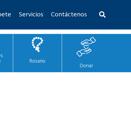
bete
Servicios
Contáctenos
es
n
Rosario
Donar