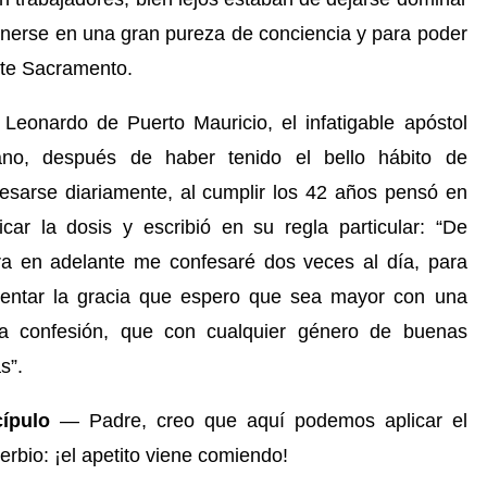
enerse en una gran pureza de conciencia y para poder
ste Sacramento.
Leonardo de Puerto Mauricio, el infatigable apóstol
liano, después de haber tenido el bello hábito de
esarse diariamente, al cumplir los 42 años pensó en
icar la dosis y escribió en su regla particular: “De
a en adelante me confesaré dos veces al día, para
entar la gracia que espero que sea mayor con una
ca confesión, que con cualquier género de buenas
s”.
cípulo
— Padre, cre
o
que aqu
í
podemos aplicar
el
erbio
:
¡el apetito viene comiendo!